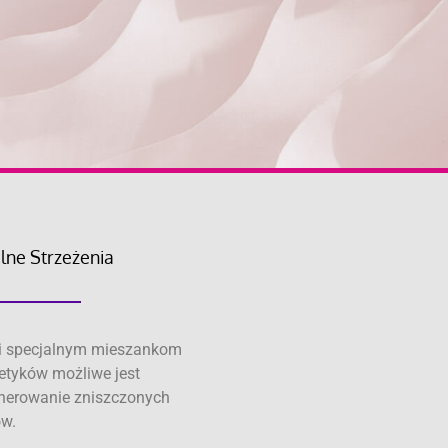
lne Strzeżenia
i specjalnym mieszankom
tyków możliwe jest
nerowanie zniszczonych
w.