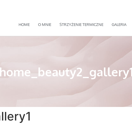
HOME
O MNIE
STRZYŻENIE TERMICZNE
GALERIA
home_beauty2_gallery
lery1