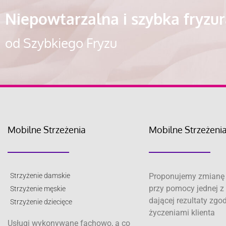
Niepowtarzalna i szybka fryzu
od Szybkiego Fryzu
Mobilne Strzeżenia
Mobilne Strzeżeni
Strzyżenie damskie
Proponujemy zmianę 
przy pomocy jednej z 
Strzyżenie męskie
dającej rezultaty zgo
Strzyżenie dziecięce
życzeniami klienta
Usługi wykonywane fachowo, a co