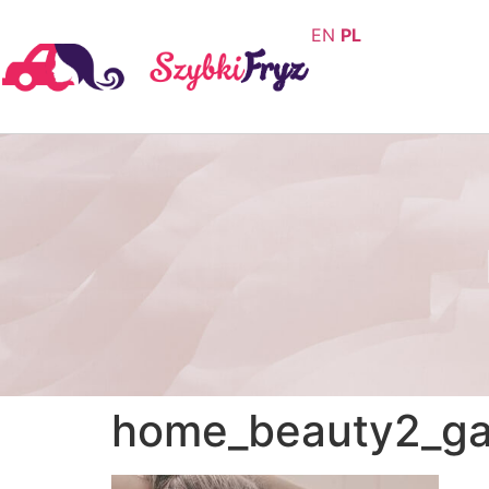
EN
PL
home_beauty2_gal