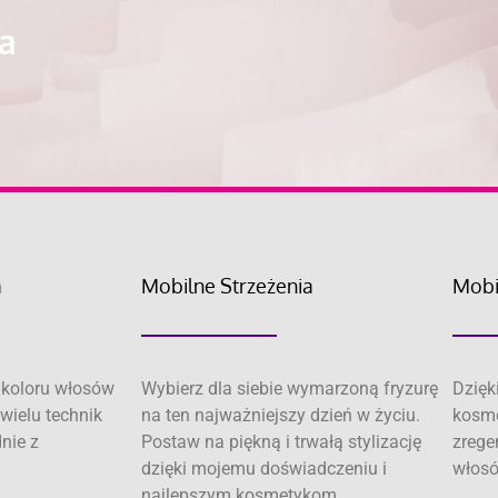
ra
a
Mobilne Strzeżenia
Mobi
koloru włosów
Wybierz dla siebie wymarzoną fryzurę
Dzięk
wielu technik
na ten najważniejszy dzień w życiu.
kosme
dnie z
Postaw na piękną i trwałą stylizację
zrege
dzięki mojemu doświadczeniu i
włosó
najlepszym kosmetykom.