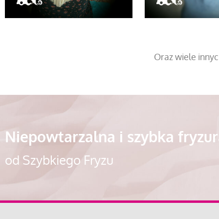
Oraz wiele innyc
Niepowtarzalna i szybka fryzu
od Szybkiego Fryzu