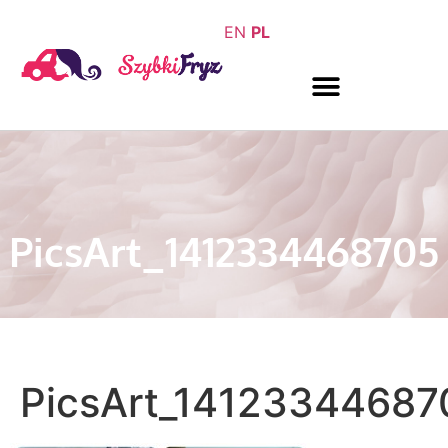
EN
PL
PicsArt_1412334468705
PicsArt_14123344687