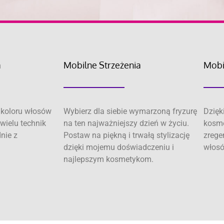
a
Mobilne Strzeżenia
Mobi
koloru włosów
Wybierz dla siebie wymarzoną fryzurę
Dzięk
wielu technik
na ten najważniejszy dzień w życiu.
kosme
dnie z
Postaw na piękną i trwałą stylizację
zrege
dzięki mojemu doświadczeniu i
włosó
najlepszym kosmetykom.