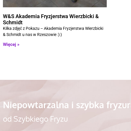
W&S Akademia Fryzjerstwa Wierzbicki &
Schmidt
Kilka zdjęć z Pokazu – Akademia Fryzjerstwa Wierzbicki
& Schmidt u nas w Rzeszowie :):)
Więcej »
Niepowtarzalna i szybka fryzu
od Szybkiego Fryzu