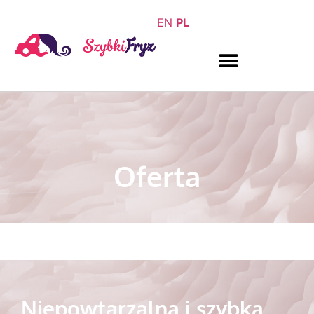
EN
PL
Oferta
Niepowtarzalna i szybka