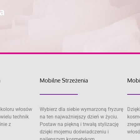
ra
a
Mobilne Strzeżenia
Mobi
koloru włosów
Wybierz dla siebie wymarzoną fryzurę
Dzięk
wielu technik
na ten najważniejszy dzień w życiu.
kosme
dnie z
Postaw na piękną i trwałą stylizację
zrege
dzięki mojemu doświadczeniu i
włosó
najlepszym kosmetykom.