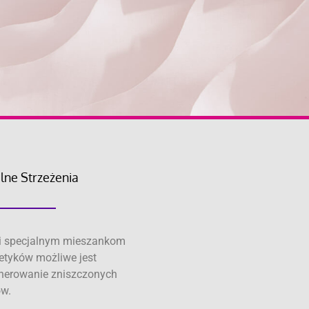
lne Strzeżenia
i specjalnym mieszankom
tyków możliwe jest
nerowanie zniszczonych
w.