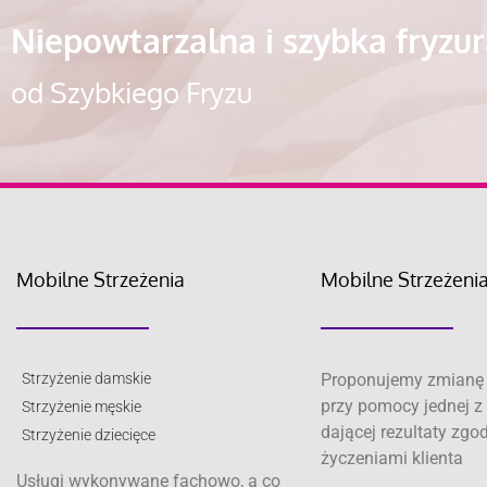
Niepowtarzalna i szybka fryzu
od Szybkiego Fryzu
Mobilne Strzeżenia
Mobilne Strzeżeni
Strzyżenie damskie
Proponujemy zmianę 
przy pomocy jednej z 
Strzyżenie męskie
dającej rezultaty zgo
Strzyżenie dziecięce
życzeniami klienta
Usługi wykonywane fachowo, a co