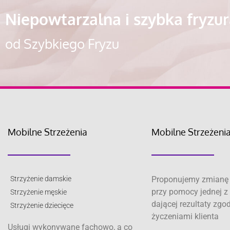
Niepowtarzalna i szybka fryzu
od Szybkiego Fryzu
Mobilne Strzeżenia
Mobilne Strzeżeni
Strzyżenie damskie
Proponujemy zmianę 
przy pomocy jednej z 
Strzyżenie męskie
dającej rezultaty zgo
Strzyżenie dziecięce
życzeniami klienta
Usługi wykonywane fachowo, a co