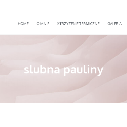
HOME
O MNIE
STRZYŻENIE TERMICZNE
GALERIA
slubna pauliny