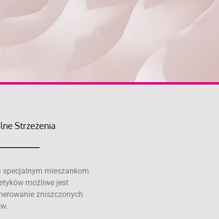
lne Strzeżenia
i specjalnym mieszankom
tyków możliwe jest
nerowanie zniszczonych
w.