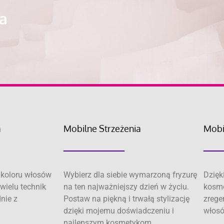
ra
a
Mobilne Strzeżenia
Mobi
koloru włosów
Wybierz dla siebie wymarzoną fryzurę
Dzięk
wielu technik
na ten najważniejszy dzień w życiu.
kosme
dnie z
Postaw na piękną i trwałą stylizację
zrege
dzięki mojemu doświadczeniu i
włosó
najlepszym kosmetykom.