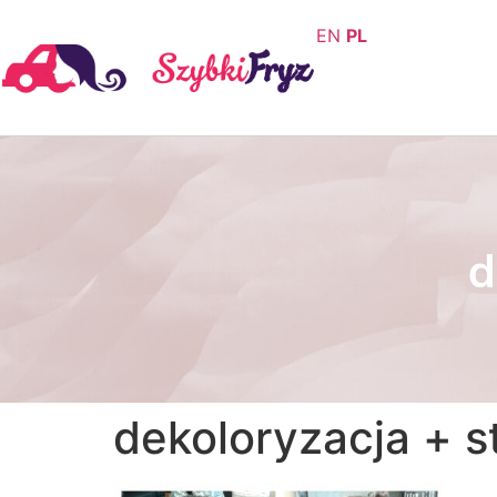
EN
PL
d
dekoloryzacja + s