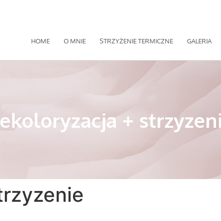
HOME
O MNIE
STRZYŻENIE TERMICZNE
GALERIA
ekoloryzacja + strzyzen
trzyzenie