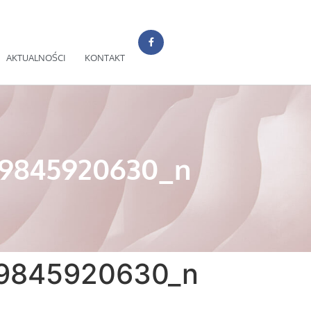
AKTUALNOŚCI
KONTAKT
09845920630_n
9845920630_n