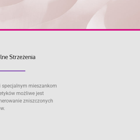
lne Strzeżenia
i specjalnym mieszankom
tyków możliwe jest
nerowanie zniszczonych
w.