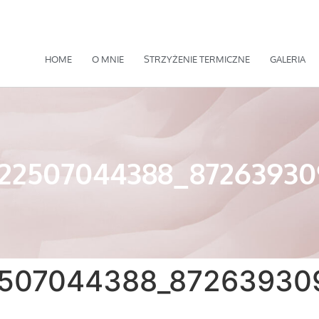
HOME
O MNIE
STRZYŻENIE TERMICZNE
GALERIA
22507044388_8726393
507044388_87263930